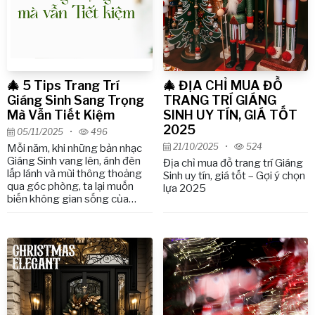
🎄 5 Tips Trang Trí
🎄 ĐỊA CHỈ MUA ĐỒ
Giáng Sinh Sang Trọng
TRANG TRÍ GIÁNG
Mà Vẫn Tiết Kiệm
SINH UY TÍN, GIÁ TỐT
2025
05/11/2025
•
496
21/10/2025
•
524
Mỗi năm, khi những bản nhạc
Giáng Sinh vang lên, ánh đèn
Địa chỉ mua đồ trang trí Giáng
lấp lánh và mùi thông thoảng
Sinh uy tín, giá tốt – Gợi ý chọn
qua góc phòng, ta lại muốn
lựa 2025
biến không gian sống của
mình trở nên ấm áp và rực rỡ
hơn bao giờ hết. Nhưng giữa
bộn bề chi phí và những món
đồ xa xỉ, liệu trang trí Giáng
Sinh có thể vừa sang trọng,
vừa tiết kiệm không? Câu trả
lời là có – hoàn toàn có thể. Vẻ
đẹp sang trọng không nằm ở
mức giá, mà ở cách bạn kết