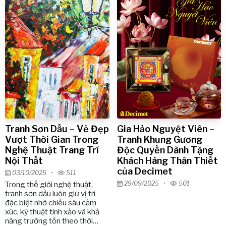
có thể trở thành không gian lễ
hội đích thực – nơi cảm xúc
sum vầy và sự ấm cúng hiện
diện trong từng chi tiết.
Tranh Sơn Dầu – Vẻ Đẹp
Gia Hảo Nguyệt Viên –
Vượt Thời Gian Trong
Tranh Khung Gương
Nghệ Thuật Trang Trí
Độc Quyền Dành Tặng
Nội Thất
Khách Hàng Thân Thiết
của Decimet
03/10/2025
•
511
29/09/2025
•
501
Trong thế giới nghệ thuật,
tranh sơn dầu luôn giữ vị trí
đặc biệt nhờ chiều sâu cảm
xúc, kỹ thuật tinh xảo và khả
năng trường tồn theo thời