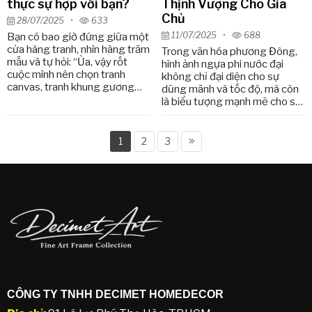
thực sự hợp với bạn?
Thịnh Vượng Cho Gia
Chủ
28/07/2025
•
633
11/07/2025
•
688
Bạn có bao giờ đứng giữa một
cửa hàng tranh, nhìn hàng trăm
Trong văn hóa phương Đông,
mẫu và tự hỏi: “Ủa, vậy rốt
hình ảnh ngựa phi nước đại
cuộc mình nên chọn tranh
không chỉ đại diện cho sự
canvas, tranh khung gương
dũng mãnh và tốc độ, mà còn
hay tranh khung composite
là biểu tượng mạnh mẽ cho sự
đây?” Câu hỏi tưởng chừng
thành công, may mắn và phát
đơn giản, nhưng đằng sau lại là
đạt trong sự nghiệp. Bộ tranh
cả một thế giới về thẩm mỹ cá
“Mã Đáo Thành Công” vì thế
1
2
3
nhân, cảm xúc sống và thói
luôn là một trong những lựa
quen tiêu dùng mà ít người để
chọn tranh phong thủy được
ý.
ưa chuộng nhất để treo phòng
khách, phòng làm việc, sảnh
công ty, cửa hàng kinh doanh
hay làm quà tặng tân gia, khai
trương.
CÔNG TY TNHH DECIMET HOMEDECOR