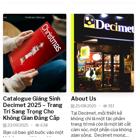
gian. Không chỉ là một tác
phẩm nghệ thuật, tranh sơn
dầu ngày nay còn là điểm nhấn
sang trọng trong thiết kế nội
thất, đặc biệt khi kết hợp cùng
khung gương cao cấp hoặc
khung composite hiện đại.
Nếu bạn đang tìm kiếm một
giải pháp trang trí không gian
sống vừa tinh tế vừa bền
vững, bài viết này sẽ giúp bạn
hiểu rõ hơn về giá trị của tranh
sơn dầu và những lựa chọn
khung phù hợp.
Catalogue Giáng Sinh
About Us
Decimet 2025 – Trang
25/08/2025
•
911
Trí Sang Trọng Cho
Tại Decimet, mỗi thiết kế
Không Gian Đẳng Cấp
không chỉ là một tác phẩm
trang trí mà còn là một lát cắt
23/09/2025
•
638
cảm xúc, một phần của không
Bạn có bao giờ bước vào một
gian sống. Decimet mong