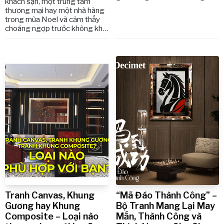
khách sạn, một trung tâm
muốn mang đến cho khách
thương mại hay một nhà hàng
hàng và đối tác không chỉ sản
trong mùa Noel và cảm thấy
phẩm, mà còn những trải
choáng ngợp trước không khí
nghiệm nghệ thuật sống động
sang trọng, tinh tế mà họ
và đáng nhớ.
mang lại chưa? Thực tế, trang
trí Giáng Sinh sang trọng
không chỉ dừng lại ở cây
thông, vòng nguyệt quế hay
ánh đèn lung linh. Đó còn là
nghệ thuật décor Noel cao
cấp, nơi mỗi chi tiết đều góp
phần định hình trải nghiệm cho
khách hàng. Đó chính là lý do
Catalogue Giáng Sinh
Decimet 2025 ra đời – một
giải pháp dành riêng cho các
doanh nghiệp, khách sạn,
trung tâm thương mại, nhà
hàng, và cả những không gian
sống cao cấp.
Tranh Canvas, Khung
“Mã Đáo Thành Công” –
Gương hay Khung
Bộ Tranh Mang Lại May
Composite – Loại nào
Mắn, Thành Công và