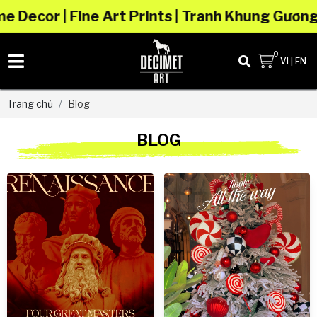
ts | Tranh Khung Gương | Tranh Treo Tường Ca
0
VI
|
EN
Trang chủ
Blog
BLOG