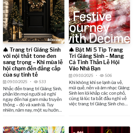
hợp ánh sáng, màu sắc, chất
liệu và cảm xúc. Hãy cùng
Decimet khám phá 5 tips
trang trí Giáng Sinh sang trọng
mà vẫn tiết kiệm, để mùa lễ hội
năm nay trở nên ấm áp, tinh tế
và đầy cảm hứng.
🎄 Trang trí Giáng Sinh
🎄 Bật Mí 5 Tip Trang
với nội thất tone đen
Trí Giáng Sinh – Mang
sang trọng – Khi mùa lễ
Cả Tinh Thần Lễ Hội
hội chạm đến đẳng cấp
Vào Nhà Bạn
của sự tinh tế
09/10/2025
•
506
09/10/2025
•
533
Khi không khí se lạnh ùa về,
mùi quế, nến và âm nhạc Giáng
Nhắc đến trang trí Giáng Sinh,
Sinh len lỏi khắp các con phố,
phần lớn mọi người sẽ nghĩ
cũng là lúc ta bắt đầu nghĩ về
ngay đến hai gam màu truyền
việc trang trí Giáng Sinh cho
thống – đỏ và xanh lá. Tuy
ngôi nhà của mình. Dù bạn là
nhiên, năm nay, một xu hướng
người yêu phong cách tối giản
mới đang dần lên ngôi trong
hiện đại, hay mê mẩn sự ấm áp
giới thiết kế nội thất cao cấp:
cổ điển, chỉ cần một vài điểm
trang trí Giáng Sinh với nội thất
nhấn tinh tế, ngôi nhà của bạn
tone đen sang trọng.