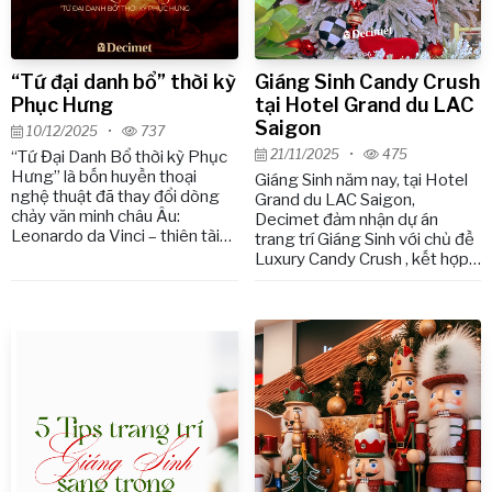
“Tứ đại danh bổ” thời kỳ
Giáng Sinh Candy Crush
Phục Hưng
tại Hotel Grand du LAC
Saigon
10/12/2025
•
737
21/11/2025
•
475
“Tứ Đại Danh Bổ thời kỳ Phục
Hưng” là bốn huyền thoại
Giáng Sinh năm nay, tại Hotel
nghệ thuật đã thay đổi dòng
Grand du LAC Saigon,
chảy văn minh châu Âu:
Decimet đảm nhận dự án
Leonardo da Vinci – thiên tài
trang trí Giáng Sinh với chủ đề
toàn năng; Michelangelo – bậc
Luxury Candy Crush , kết hợp
thầy điêu khắc và kiến trúc;
giữa thẩm mỹ hiện đại và tinh
Raphael – người kiến tạo vẻ
thần lễ hội kẹo ngọt.
đẹp lý tưởng; và Titian – bậc
thầy màu sắc. Bài viết phân
tích sâu phong cách, di sản và
ảnh hưởng của từng danh họa,
giúp độc giả hiểu rõ cách họ
tạo nên nền tảng của nghệ
thuật phương Tây hiện đại.