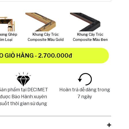
ương Ghép
Khung Cây Trúc
Khung Cây Trúc
Khu
Kim Loại
Composite Màu Gold
Composite Màu Đen
Compo
O GIỎ HÀNG
- 2.700.000đ
Sản phẩm tại DECIMET
Hoàn trả dễ dàng trong
được Bảo Hành xuyên
7 ngày
suốt thời gian sử dụng