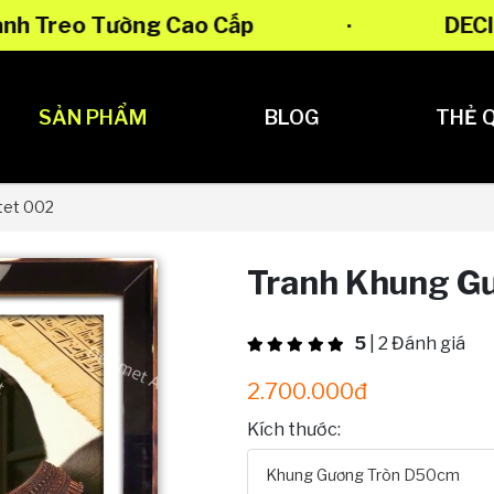
rints | Tranh Khung Gương | Tranh Treo Tường
SẢN PHẨM
BLOG
THẺ 
tet 002
Tranh Khung G
5
| 2 Đánh giá
2.700.000đ
Kích thước:
Khung Gương Tròn D50cm