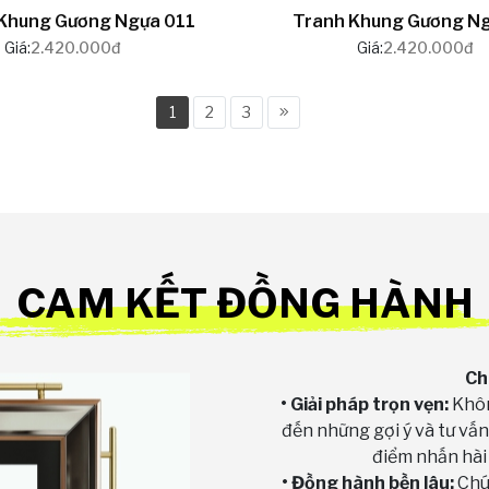
Khung Gương Ngựa 011
Tranh Khung Gương N
Giá:
2.420.000đ
Giá:
2.420.000đ
1
2
3
CAM KẾT ĐỒNG HÀNH
Ch
• Giải pháp trọn vẹn:
Khôn
đến những gợi ý và tư vấ
điểm nhấn hài
• Đồng hành bền lâu:
Chú